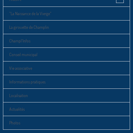
"La Naissance de la Vierge"
La girouette de Champlin
Champl'Infos
Conseil municipal
Vie associative
Informations pratiques
Localisation
Actualités
Photos