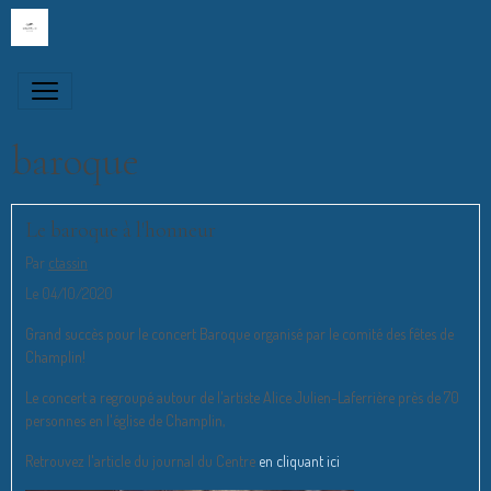
baroque
Le baroque à l'honneur
Par
ctassin
Le 04/10/2020
Grand succès pour le concert Baroque organisé par le comité des fêtes de
Champlin!
Le concert a regroupé autour de l'artiste Alice Julien-Laferrière près de 70
personnes en l'église de Champlin,
Retrouvez l'article du journal du Centre
en cliquant ici